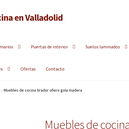
ina en Valladolid
y armarios empotrados a la medida en Valladolid
marios
Puertas de interior
Suelos laminados
es
Ofertas
Contacto
Muebles de cocina tirador uñero gola madera
Muebles de cocina