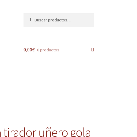
Buscar
Buscar
por:
0,00
€
0 productos
 tirador uñero gola