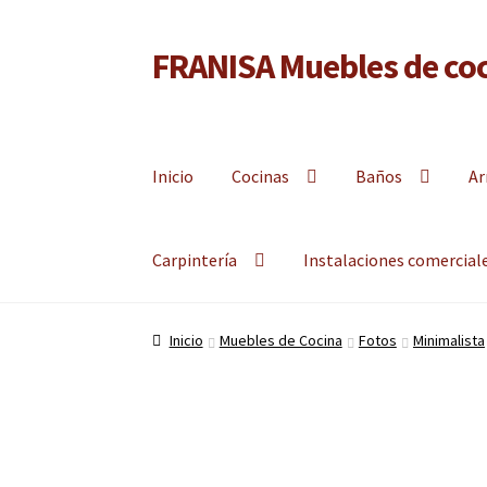
FRANISA Muebles de coc
Ir
Ir
a
al
Fabricante de muebles de cocina, muebles de baño 
la
contenido
navegación
Inicio
Cocinas
Baños
Ar
Carpintería
Instalaciones comercial
Inicio
Muebles de Cocina
Fotos
Minimalista