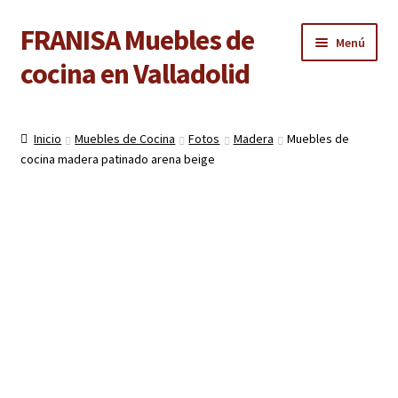
FRANISA Muebles de
Ir
Ir
Menú
a
al
cocina en Valladolid
la
contenido
navegación
Inicio
Inicio
Muebles de Cocina
Fotos
Madera
Muebles de
Expandi
cocina madera patinado arena beige
Cocinas
el
menú
Expandi
Baños
hijo
el
menú
Expandi
Armarios
hijo
el
menú
Expandi
Puertas de interior
hijo
el
menú
Expandi
Suelos laminados
hijo
el
menú
Expandi
Carpintería