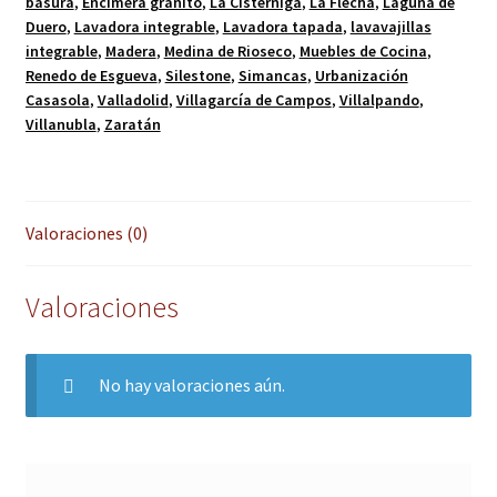
basura
,
Encimera granito
,
La Cistérniga
,
La Flecha
,
Laguna de
Duero
,
Lavadora integrable
,
Lavadora tapada
,
lavavajillas
integrable
,
Madera
,
Medina de Rioseco
,
Muebles de Cocina
,
Renedo de Esgueva
,
Silestone
,
Simancas
,
Urbanización
Casasola
,
Valladolid
,
Villagarcía de Campos
,
Villalpando
,
Villanubla
,
Zaratán
Valoraciones (0)
Valoraciones
No hay valoraciones aún.