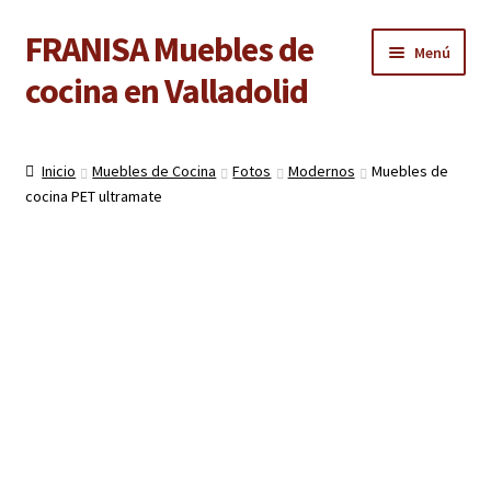
FRANISA Muebles de
Ir
Ir
Menú
a
al
cocina en Valladolid
la
contenido
navegación
Inicio
Inicio
Muebles de Cocina
Fotos
Modernos
Muebles de
Expandi
cocina PET ultramate
Cocinas
el
menú
Expandi
Baños
hijo
el
menú
Expandi
Armarios
hijo
el
menú
Expandi
Puertas de interior
hijo
el
menú
Expandi
Suelos laminados
hijo
el
menú
Expandi
Carpintería