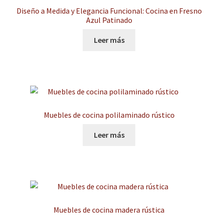
Diseño a Medida y Elegancia Funcional: Cocina en Fresno
Azul Patinado
Rústica
Leer más
Clásicas
Expandi
Encimeras de cocina
el
menú
Herrajes
hijo
Muebles de cocina polilaminado rústico
Electrodomésticos
Leer más
Mesas y Sillas
Expandi
Baños
el
menú
Expandi
Armarios
Muebles de cocina madera rústica
hijo
el