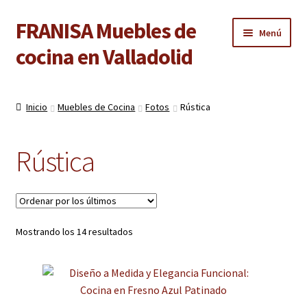
FRANISA Muebles de
Ir
Ir
Menú
a
al
cocina en Valladolid
la
contenido
navegación
Inicio
Inicio
Muebles de Cocina
Fotos
Rústica
Expandi
Cocinas
el
Rústica
menú
Diseño online
hijo
Expandi
Fotos
el
menú
Ordenado
Mostrando los 14 resultados
Minimalista
hijo
por
los
Modernas
últimos
Madera