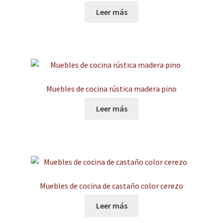
menú
Expandi
Leer más
Puertas de interior
hijo
el
menú
Expandi
Suelos laminados
hijo
el
menú
Expandi
Carpintería
hijo
el
menú
Muebles de cocina rústica madera pino
Expandi
Instalaciones comerciales
hijo
el
Leer más
menú
Ofertas
hijo
Contacto
Muebles de cocina de castaño color cerezo
Leer más