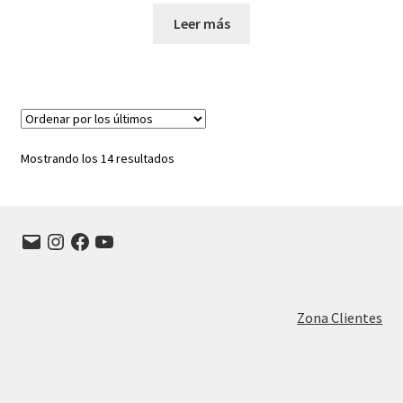
Leer más
Ordenado
Mostrando los 14 resultados
por
los
últimos
Correo
Instagram
Facebook
YouTube
electrónico
Zona Clientes