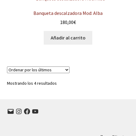
Banqueta descalzadora Mod: Alba
180,00
€
Añadir al carrito
Ordenado
Mostrando los 4 resultados
por
los
últimos
Correo
Instagram
Facebook
YouTube
electrónico