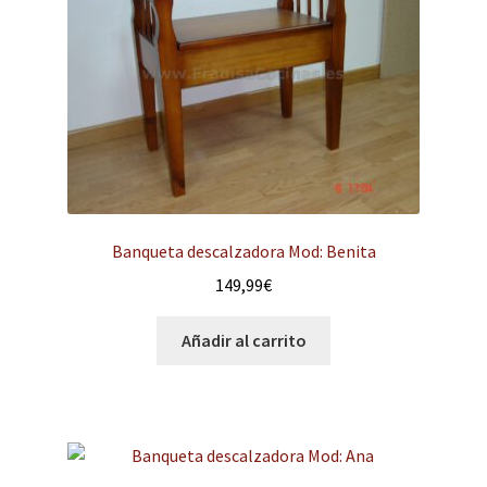
hijo
el
menú
Escaleras
hijo
Descalzadoras
Cubreradiador
Expandi
Instalaciones comerciales
el
Banqueta descalzadora Mod: Benita
menú
149,99
€
Ofertas
hijo
Añadir al carrito
Contacto