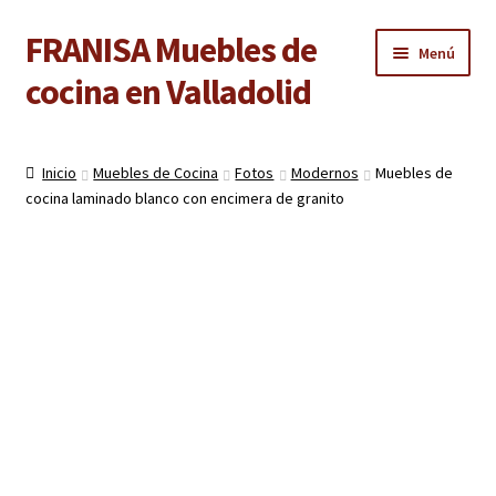
FRANISA Muebles de
Ir
Ir
Menú
a
al
cocina en Valladolid
la
contenido
navegación
Inicio
Inicio
Muebles de Cocina
Fotos
Modernos
Muebles de
Expandi
cocina laminado blanco con encimera de granito
Cocinas
el
menú
Expandi
Baños
hijo
el
menú
Expandi
Armarios
hijo
el
menú
Expandi
Puertas de interior
hijo
el
menú
Expandi
Suelos laminados
hijo
el
menú
Expandi
Carpintería