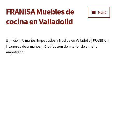
FRANISA Muebles de
Ir
Ir
Menú
a
al
cocina en Valladolid
la
contenido
navegación
Inicio
Inicio
Armarios Empotrados a Medida en Valladolid | FRANISA
Expandi
Interiores de armarios
Distribución de interior de armario
Cocinas
el
empotrado
menú
Expandi
Baños
hijo
el
menú
Expandi
Armarios
hijo
el
menú
Expandi
Puertas de interior
hijo
el
menú
Expandi
Suelos laminados
hijo
el
menú
Expandi
Carpintería