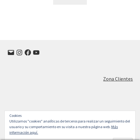
Correo
Instagram
Facebook
YouTube
electrónico
Zona Clientes
Cookies
© FRANISA Muebles de cocina en Valladolid 2026
Utilizamos "cookies" analíticas de terceros para realizar un seguimiento del
Construido con WooCommerce
.
usuario y su comportamiento en su visita a nuestra página web.
Más
información aquí.