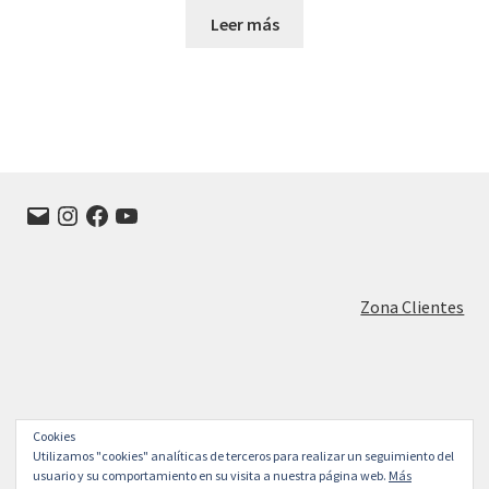
Leer más
Correo
Instagram
Facebook
YouTube
electrónico
Zona Clientes
Cookies
© FRANISA Muebles de cocina en Valladolid 2026
Utilizamos "cookies" analíticas de terceros para realizar un seguimiento del
Construido con WooCommerce
.
usuario y su comportamiento en su visita a nuestra página web.
Más