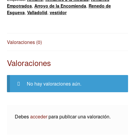
Empotrados
,
Arroyo de la Encomienda
,
Renedo de
Esgueva
,
Valladolid
,
vestidor
Valoraciones (0)
Valoraciones
No hay valoraciones aún.
Debes
acceder
para publicar una valoración.