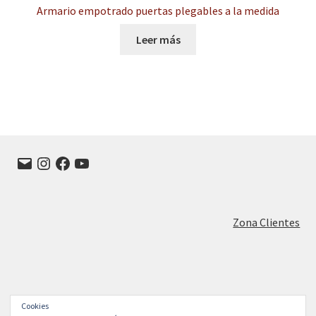
Armario empotrado puertas plegables a la medida
Leer más
Correo
Instagram
Facebook
YouTube
electrónico
Zona Clientes
Cookies
© FRANISA Muebles de cocina en Valladolid 2026