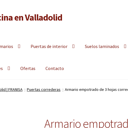
ina en Valladolid
y armarios empotrados a la medida en Valladolid
marios
Puertas de interior
Suelos laminados
es
Ofertas
Contacto
lid | FRANISA
Puertas correderas
Armario empotrado de 3 hojas corre
Armario empotrado