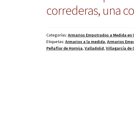
correderas, una c
Categorías:
Armarios Empotrados a Medida en V
Etiquetas:
Armarios a la medida
,
Armarios Emp
Peñaflor de Hornija
,
Valladolid
,
Villagarcía de