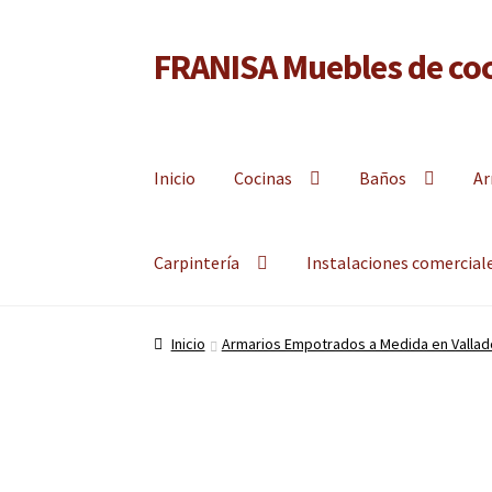
FRANISA Muebles de coc
Ir
Ir
a
al
Fabricante de muebles de cocina, muebles de baño 
la
contenido
navegación
Inicio
Cocinas
Baños
Ar
Carpintería
Instalaciones comercial
Inicio
Armarios Empotrados a Medida en Vallado