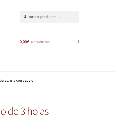
Buscar
Buscar
por:
0,00
€
0 productos
deras, una con espejo
 de 3 hojas