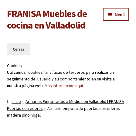
FRANISA Muebles de
Ir
Ir
Menú
a
al
cocina en Valladolid
la
contenido
navegación
Inicio
Cocinas
Cookies
Baños
Utilizamos "cookies" analíticas de terceros para realizar un
seguimiento del usuario y su comportamiento en su visita a
nuestra página web.
Más información aquí.
Armarios
Inicio
Armarios Empotrados a Medida en Valladolid | FRANISA
Puertas de interior
Puertas correderas
Armario empotrado puertas correderas
madera pino nogal
Suelos laminados
Carpintería