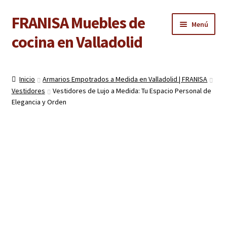
FRANISA Muebles de
Ir
Ir
Menú
a
al
cocina en Valladolid
la
contenido
navegación
Inicio
Inicio
Armarios Empotrados a Medida en Valladolid | FRANISA
Expandi
Vestidores
Vestidores de Lujo a Medida: Tu Espacio Personal de
Cocinas
el
Elegancia y Orden
menú
Expandi
Baños
hijo
el
menú
Expandi
Armarios
hijo
el
menú
Expandi
Puertas de interior
hijo
el
menú
Expandi
Suelos laminados
hijo
el
menú
Expandi
Carpintería