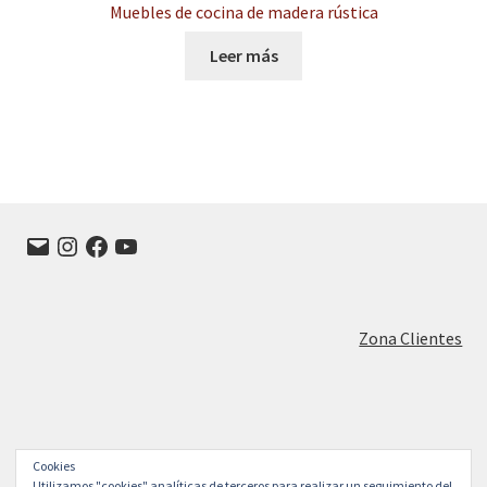
Muebles de cocina de madera rústica
Leer más
Correo
Instagram
Facebook
YouTube
electrónico
Zona Clientes
Cookies
© FRANISA Muebles de cocina en Valladolid 2026
Utilizamos "cookies" analíticas de terceros para realizar un seguimiento del