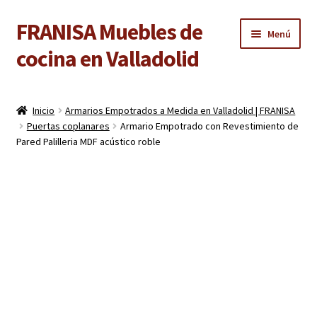
FRANISA Muebles de
Ir
Ir
Menú
a
al
cocina en Valladolid
la
contenido
navegación
Inicio
Inicio
Armarios Empotrados a Medida en Valladolid | FRANISA
Expandi
Puertas coplanares
Armario Empotrado con Revestimiento de
Cocinas
Pared Palilleria MDF acústico roble
el
menú
Expandi
Baños
hijo
el
menú
Expandi
Armarios
hijo
el
menú
Expandi
Puertas de interior
hijo
el
menú
Expandi
Suelos laminados
hijo
el
menú
Expandi
Carpintería