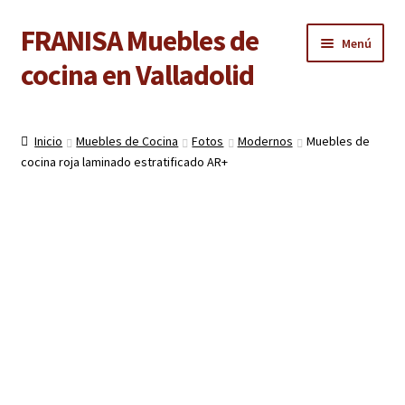
FRANISA Muebles de
Ir
Ir
Menú
a
al
cocina en Valladolid
la
contenido
navegación
Inicio
Inicio
Muebles de Cocina
Fotos
Modernos
Muebles de
Expandi
cocina roja laminado estratificado AR+
Cocinas
el
menú
Expandi
Baños
hijo
el
menú
Expandi
Armarios
hijo
el
menú
Expandi
Puertas de interior
hijo
el
menú
Expandi
Suelos laminados
hijo
el
menú
Expandi
Carpintería