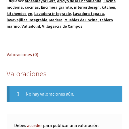
Etiquetas:
Aldeamayor Golf
,
Arroyo de la Encomienda
,
Cocina
moderna
,
cocinas
,
Encimera granito
,
interiordesign
,
kitchen
,
kitchendesign
,
Lavadora integrable
,
Lavadora tapada
,
lavavajillas integrable
,
Madera
,
Muebles de Cocina
,
tablero
marino
,
Valladolid
,
Villagarcía de Campos
Valoraciones (0)
Valoraciones
No hay valoraciones aún.
Debes
acceder
para publicar una valoración.