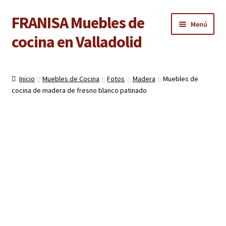
FRANISA Muebles de
Ir
Ir
Menú
a
al
cocina en Valladolid
la
contenido
navegación
Inicio
Inicio
Muebles de Cocina
Fotos
Madera
Muebles de
Expandi
cocina de madera de fresno blanco patinado
Cocinas
el
menú
Expandi
Baños
hijo
el
menú
Expandi
Armarios
hijo
el
menú
Expandi
Puertas de interior
hijo
el
menú
Expandi
Suelos laminados
hijo
el
menú
Expandi
Carpintería