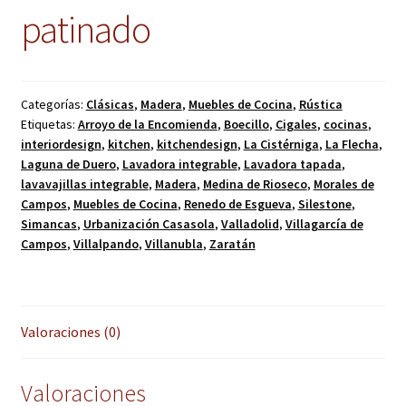
patinado
Categorías:
Clásicas
,
Madera
,
Muebles de Cocina
,
Rústica
Etiquetas:
Arroyo de la Encomienda
,
Boecillo
,
Cigales
,
cocinas
,
interiordesign
,
kitchen
,
kitchendesign
,
La Cistérniga
,
La Flecha
,
Laguna de Duero
,
Lavadora integrable
,
Lavadora tapada
,
lavavajillas integrable
,
Madera
,
Medina de Rioseco
,
Morales de
Campos
,
Muebles de Cocina
,
Renedo de Esgueva
,
Silestone
,
Simancas
,
Urbanización Casasola
,
Valladolid
,
Villagarcía de
Campos
,
Villalpando
,
Villanubla
,
Zaratán
Valoraciones (0)
Valoraciones