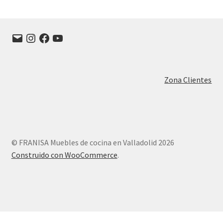
producto
Las
opciones
se
Correo
Instagram
Facebook
YouTube
electrónico
pueden
elegir
en
Zona Clientes
la
página
de
producto
© FRANISA Muebles de cocina en Valladolid 2026
Construido con WooCommerce
.