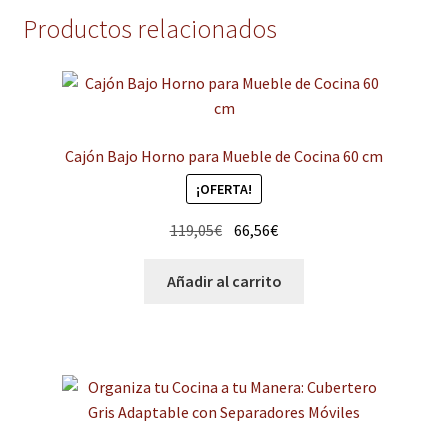
Productos relacionados
Cajón Bajo Horno para Mueble de Cocina 60 cm
¡OFERTA!
El
El
119,05
€
66,56
€
precio
precio
original
actual
Añadir al carrito
era:
es:
119,05€.
66,56€.