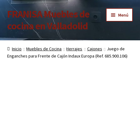
FRANISA Muebles de
Ir
Ir
Menú
a
al
cocina en Valladolid
la
contenido
navegación
Inicio
Inicio
Muebles de Cocina
Herrajes
Cajones
Juego de
Expandi
Enganches para Frente de Cajón Indaux Europa (Ref. 685.900.106)
Cocinas
el
menú
Expandi
Baños
hijo
el
menú
Expandi
Armarios
hijo
el
menú
Expandi
Puertas de interior
hijo
el
menú
Expandi
Suelos laminados
hijo
el
menú
Expandi
Carpintería