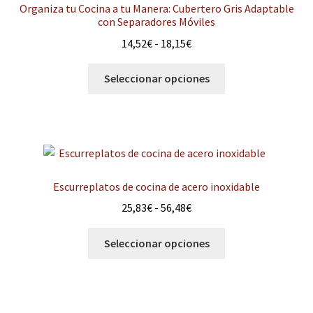
Organiza tu Cocina a tu Manera: Cubertero Gris Adaptable
con Separadores Móviles
Rango
14,52
€
-
18,15
€
de
Este
precios:
Seleccionar opciones
producto
desde
tiene
14,52€
múltiples
hasta
variantes.
18,15€
Las
opciones
Escurreplatos de cocina de acero inoxidable
se
Rango
25,83
€
-
56,48
€
pueden
de
elegir
Este
precios:
Seleccionar opciones
en
producto
desde
la
tiene
25,83€
página
múltiples
hasta
de
variantes.
56,48€