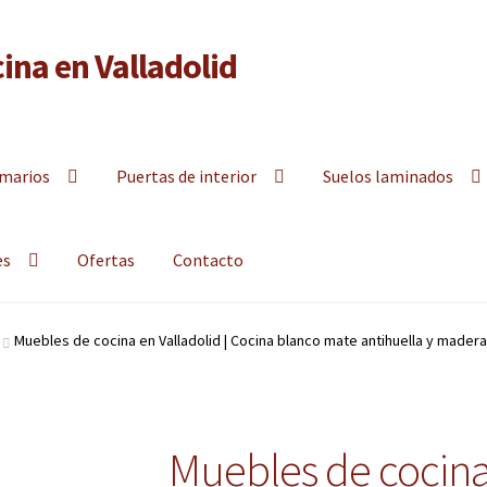
ina en Valladolid
y armarios empotrados a la medida en Valladolid
marios
Puertas de interior
Suelos laminados
es
Ofertas
Contacto
Muebles de cocina en Valladolid | Cocina blanco mate antihuella y madera 
Muebles de cocina 