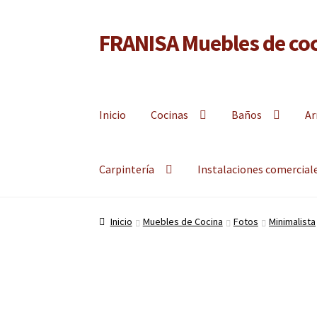
FRANISA Muebles de coc
Ir
Ir
a
al
Fabricante de muebles de cocina, muebles de baño 
la
contenido
navegación
Inicio
Cocinas
Baños
Ar
Carpintería
Instalaciones comercial
Inicio
Muebles de Cocina
Fotos
Minimalista