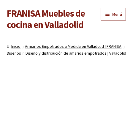
FRANISA Muebles de
Ir
Ir
Menú
a
al
cocina en Valladolid
la
contenido
navegación
Inicio
Inicio
Armarios Empotrados a Medida en Valladolid | FRANISA
Expandi
Diseños
Diseño y distribución de amarios empotrados | Valladolid
Cocinas
el
menú
Expandi
Baños
hijo
el
menú
Expandi
Armarios
hijo
el
menú
Expandi
Puertas de interior
hijo
el
menú
Expandi
Suelos laminados
hijo
el
menú
Expandi
Carpintería