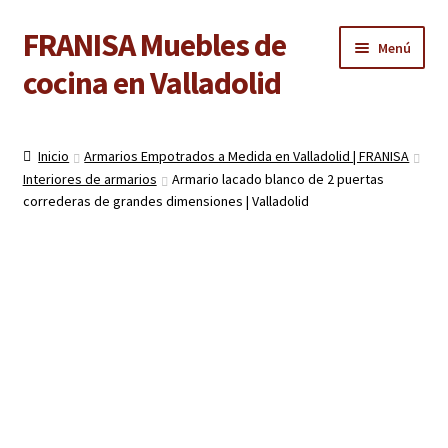
FRANISA Muebles de
Ir
Ir
Menú
a
al
cocina en Valladolid
la
contenido
navegación
Inicio
Inicio
Armarios Empotrados a Medida en Valladolid | FRANISA
Expandi
Interiores de armarios
Armario lacado blanco de 2 puertas
Cocinas
el
correderas de grandes dimensiones | Valladolid
menú
Expandi
Baños
hijo
el
menú
Expandi
Armarios
hijo
el
menú
Expandi
Puertas de interior
hijo
el
menú
Expandi
Suelos laminados
hijo
el
menú
Expandi
Carpintería