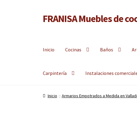
FRANISA Muebles de coc
Ir
Ir
a
al
Fabricante de muebles de cocina, muebles de baño 
la
contenido
navegación
Inicio
Cocinas
Baños
Ar
Carpintería
Instalaciones comercial
Inicio
Armarios Empotrados a Medida en Vallado