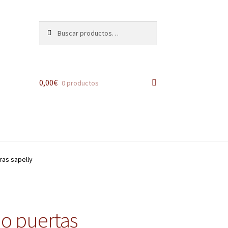
Buscar
Buscar
por:
0,00
€
0 productos
as sapelly
o puertas