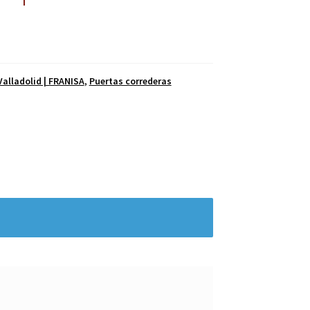
alladolid | FRANISA
,
Puertas correderas