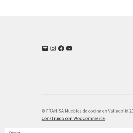
Correo
Instagram
Facebook
YouTube
electrónico
© FRANISA Muebles de cocina en Valladolid 2
Construido con WooCommerce
.
Cookies