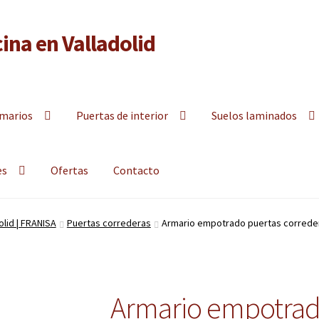
ina en Valladolid
y armarios empotrados a la medida en Valladolid
marios
Puertas de interior
Suelos laminados
es
Ofertas
Contacto
lid | FRANISA
Puertas correderas
Armario empotrado puertas correder
Armario empotrad