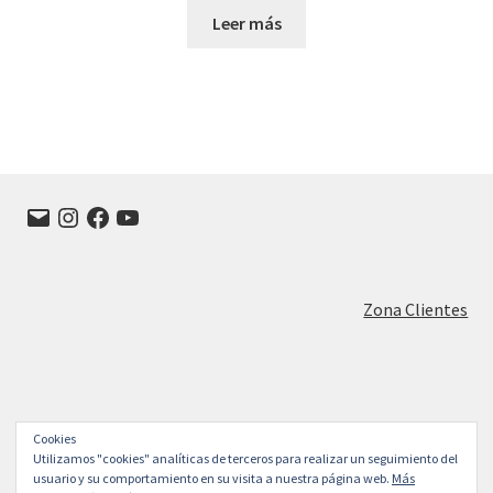
Leer más
Correo
Instagram
Facebook
YouTube
electrónico
Zona Clientes
Cookies
© FRANISA Muebles de cocina en Valladolid 2026
Utilizamos "cookies" analíticas de terceros para realizar un seguimiento del
Construido con WooCommerce
.
usuario y su comportamiento en su visita a nuestra página web.
Más