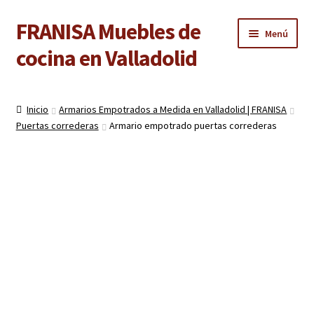
FRANISA Muebles de
Ir
Ir
Menú
a
al
cocina en Valladolid
la
contenido
navegación
Inicio
Inicio
Armarios Empotrados a Medida en Valladolid | FRANISA
Expandi
Puertas correderas
Armario empotrado puertas correderas
Cocinas
el
menú
Expandi
Baños
hijo
el
menú
Expandi
Armarios
hijo
el
menú
Expandi
Puertas de interior
hijo
el
menú
Expandi
Suelos laminados
hijo
el
menú
Expandi
Carpintería