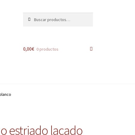
Buscar
Buscar
por:
0,00
€
0 productos
blanco
 estriado lacado