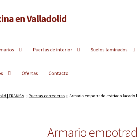
ina en Valladolid
y armarios empotrados a la medida en Valladolid
marios
Puertas de interior
Suelos laminados
es
Ofertas
Contacto
lid | FRANISA
Puertas correderas
Armario empotrado estriado lacado 
Armario empotrado