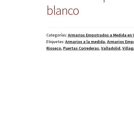
blanco
Categorías:
Armarios Empotrados a Medida en V
Etiquetas:
Armarios a la medida
,
Armarios Emp
Rioseco
,
Puertas Correderas
,
Valladolid
,
Villa