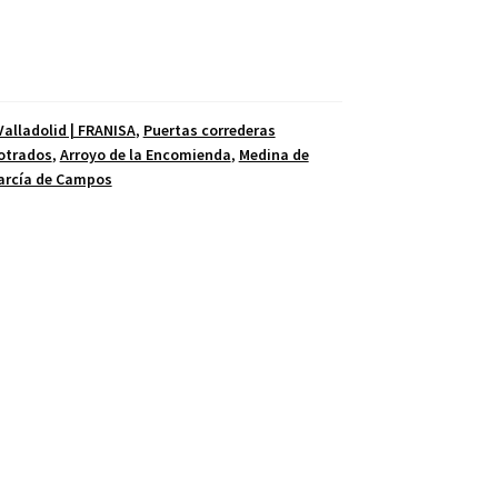
alladolid | FRANISA
,
Puertas correderas
otrados
,
Arroyo de la Encomienda
,
Medina de
garcía de Campos