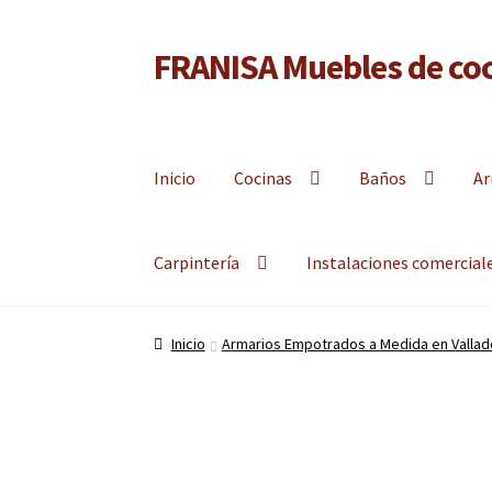
FRANISA Muebles de coc
Ir
Ir
a
al
Fabricante de muebles de cocina, muebles de baño 
la
contenido
navegación
Inicio
Cocinas
Baños
Ar
Carpintería
Instalaciones comercial
Inicio
Armarios Empotrados a Medida en Vallado