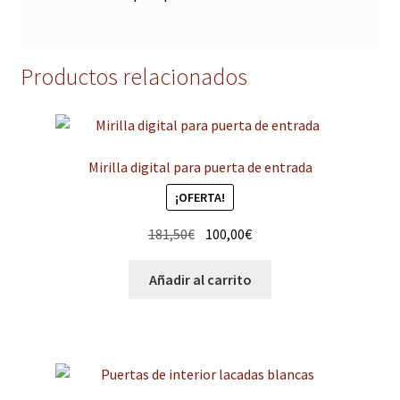
Productos relacionados
Mirilla digital para puerta de entrada
¡OFERTA!
El
El
181,50
€
100,00
€
precio
precio
original
actual
Añadir al carrito
era:
es:
181,50€.
100,00€.