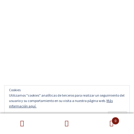
Cookies
Utilizamos "cookies" analíticas de terceros para realizar un seguimiento del
usuario y su comportamiento en su visita a nuestra página web.
Más
información aquí.
0
Buscar
Buscar