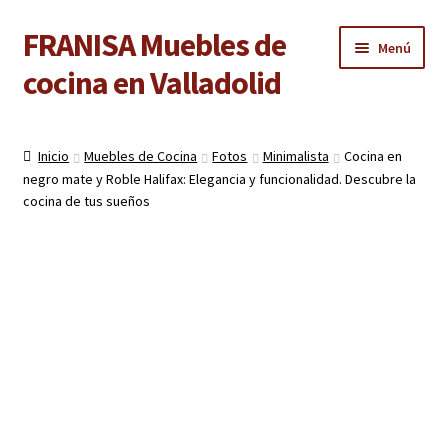
FRANISA Muebles de
Ir
Ir
Menú
a
al
cocina en Valladolid
la
contenido
navegación
Inicio
Inicio
Muebles de Cocina
Fotos
Minimalista
Cocina en
Expandi
negro mate y Roble Halifax: Elegancia y funcionalidad. Descubre la
Cocinas
el
cocina de tus sueños
menú
Expandi
Baños
hijo
el
menú
Expandi
Armarios
hijo
el
menú
Expandi
Puertas de interior
hijo
el
menú
Expandi
Suelos laminados
hijo
el
menú
Expandi
Carpintería