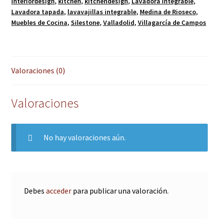
interiordesign
,
kitchen
,
kitchendesign
,
Lavadora integrable
,
Lavadora tapada
,
lavavajillas integrable
,
Medina de Rioseco
,
Muebles de Cocina
,
Silestone
,
Valladolid
,
Villagarcía de Campos
Valoraciones (0)
Valoraciones
No hay valoraciones aún.
Debes
acceder
para publicar una valoración.