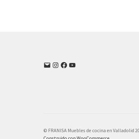
Correo
Instagram
Facebook
YouTube
electrónico
© FRANISA Muebles de cocina en Valladolid 2
Construido con WooCommerce
.