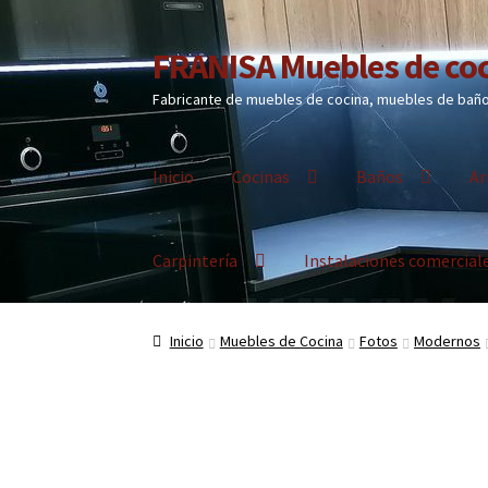
FRANISA Muebles de coc
Ir
Ir
a
al
Fabricante de muebles de cocina, muebles de baño 
la
contenido
navegación
Inicio
Cocinas
Baños
Ar
Carpintería
Instalaciones comercial
Inicio
Muebles de Cocina
Fotos
Modernos