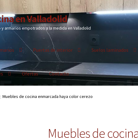
ina en Valladolid
y armarios empotrados a la medida en Valladolid
marios
Puertas de interior
Suelos laminados
es
Ofertas
Contacto
Muebles de cocina enmarcada haya color cerezo
Muebles de cocin