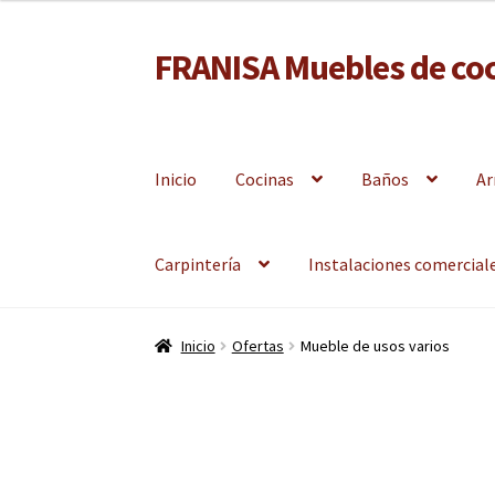
desde
70,00€
FRANISA Muebles de coc
Ir
Ir
hasta
a
al
90,00€
Fabricante de muebles de cocina, muebles de baño 
la
contenido
navegación
Inicio
Cocinas
Baños
Ar
Carpintería
Instalaciones comercial
Inicio
Ofertas
Mueble de usos varios