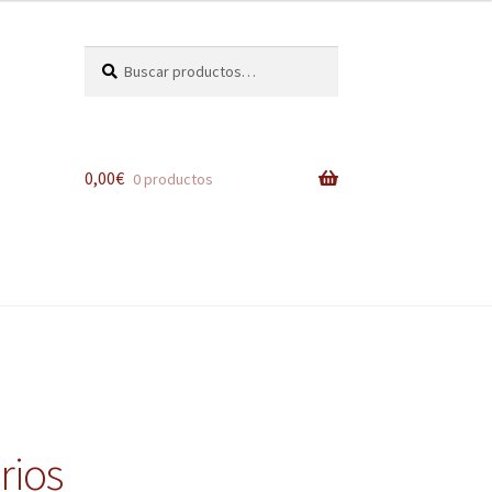
Buscar
Buscar
por:
0,00
€
0 productos
rios