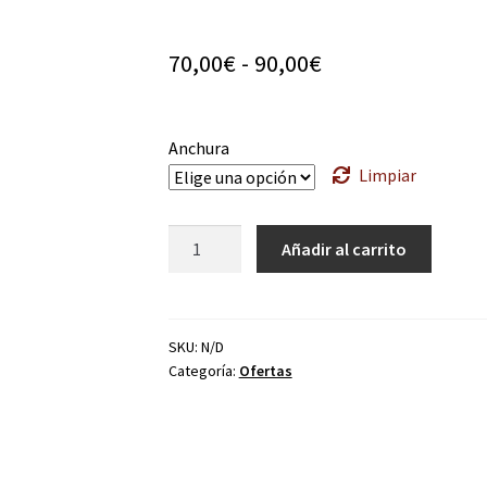
Rango
70,00
€
-
90,00
€
de
precios:
Anchura
desde
Limpiar
70,00€
Mueble
Añadir al carrito
hasta
de
usos
90,00€
varios
cantidad
SKU:
N/D
Categoría:
Ofertas