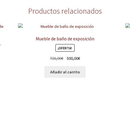
Productos relacionados
Mueble de baño de exposición
r
¡OFERTA!
El
El
726,00
€
500,00
€
precio
precio
original
actual
Añadir al carrito
era:
es:
726,00€.
500,00€.