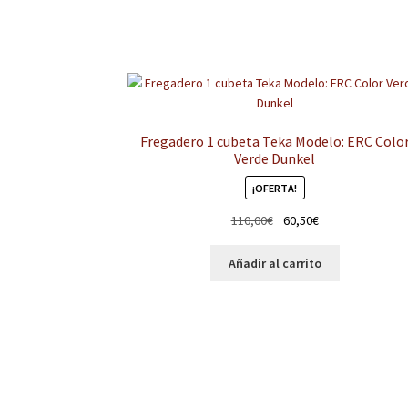
Fregadero 1 cubeta Teka Modelo: ERC Colo
Verde Dunkel
¡OFERTA!
El
El
110,00
€
60,50
€
precio
precio
original
actual
Añadir al carrito
era:
es:
110,00€.
60,50€.