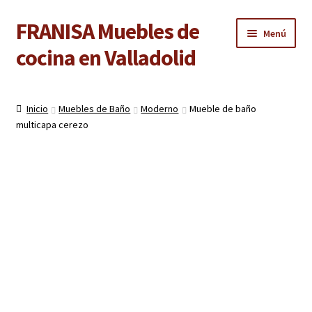
FRANISA Muebles de
Ir
Ir
Menú
a
al
cocina en Valladolid
la
contenido
navegación
Inicio
Inicio
Muebles de Baño
Moderno
Mueble de baño
Expandi
multicapa cerezo
Cocinas
el
menú
Expandi
Baños
hijo
el
menú
Expandi
Armarios
hijo
el
menú
Expandi
Puertas de interior
hijo
el
menú
Expandi
Suelos laminados
hijo
el
menú
Expandi
Carpintería