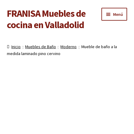
FRANISA Muebles de
Ir
Ir
Menú
a
al
cocina en Valladolid
la
contenido
navegación
Inicio
Inicio
Muebles de Baño
Moderno
Mueble de baño a la
Expandi
medida laminado pino cervino
Cocinas
el
menú
Expandi
Baños
hijo
el
menú
Expandi
Armarios
hijo
el
menú
Expandi
Puertas de interior
hijo
el
menú
Expandi
Suelos laminados
hijo
el
menú
Expandi
Carpintería