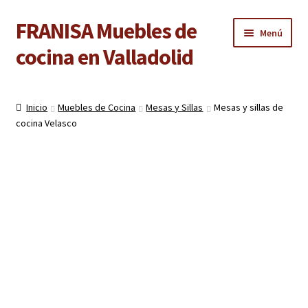
FRANISA Muebles de
Ir
Ir
Menú
a
al
cocina en Valladolid
la
contenido
navegación
Inicio
Inicio
Muebles de Cocina
Mesas y Sillas
Mesas y sillas de
Expandi
cocina Velasco
Cocinas
el
menú
Expandi
Baños
hijo
el
menú
Expandi
Armarios
hijo
el
menú
Expandi
Puertas de interior
hijo
el
menú
Expandi
Suelos laminados
hijo
el
menú
Expandi
Carpintería