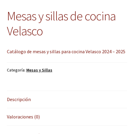
hijo
el
Mesas y sillas de cocina
menú
Expandi
Instalaciones comerciales
hijo
el
Velasco
menú
Ofertas
hijo
Contacto
Catálogo de mesas y sillas para cocina Velasco 2024 – 2025
Categoría:
Mesas y Sillas
Descripción
Valoraciones (0)