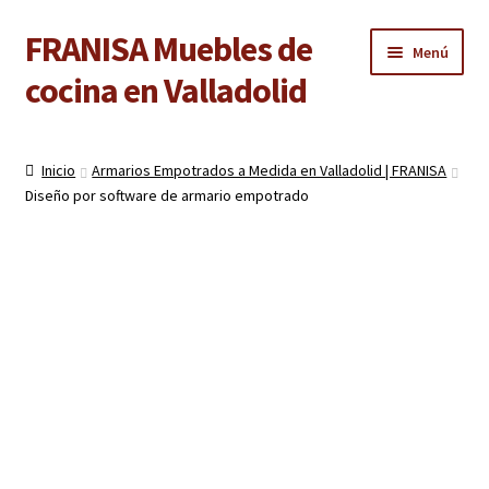
FRANISA Muebles de
Ir
Ir
Menú
a
al
cocina en Valladolid
la
contenido
navegación
Inicio
Inicio
Armarios Empotrados a Medida en Valladolid | FRANISA
Expandi
Diseño por software de armario empotrado
Cocinas
el
menú
Expandi
Baños
hijo
el
menú
Expandi
Armarios
hijo
el
menú
Expandi
Puertas de interior
hijo
el
menú
Expandi
Suelos laminados
hijo
el
menú
Expandi
Carpintería