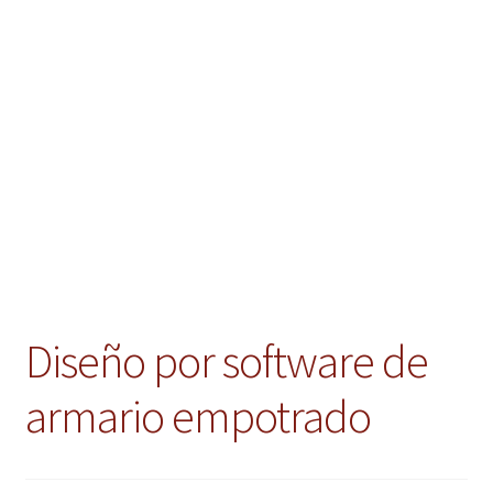
hijo
el
menú
Expandi
Instalaciones comerciales
hijo
el
menú
Ofertas
hijo
Contacto
Diseño por software de
armario empotrado