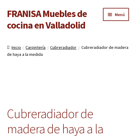
FRANISA Muebles de
Ir
Ir
Menú
a
al
cocina en Valladolid
la
contenido
navegación
Inicio
Inicio
Carpintería
Cubreradiador
Cubreradiador de madera
Expandi
de haya a la medida
Cocinas
el
menú
Expandi
Baños
hijo
el
menú
Expandi
Armarios
hijo
el
menú
Expandi
Puertas de interior
hijo
Cubreradiador de
el
menú
Expandi
Suelos laminados
madera de haya a la
hijo
el
menú
Expandi
Carpintería