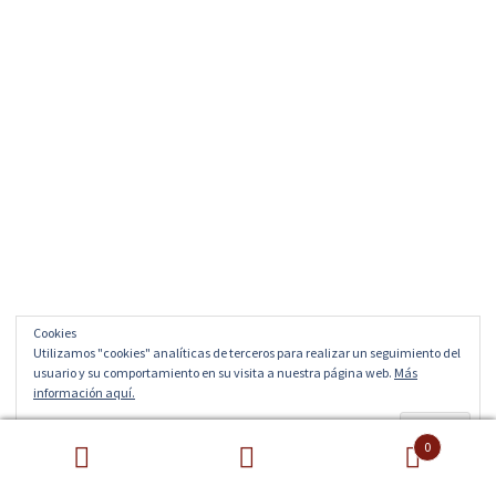
Cookies
Utilizamos "cookies" analíticas de terceros para realizar un seguimiento del
usuario y su comportamiento en su visita a nuestra página web.
Más
información aquí.
0
Buscar
Buscar