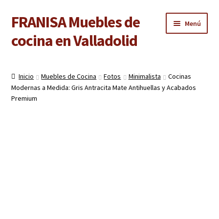
FRANISA Muebles de
Ir
Ir
Menú
a
al
cocina en Valladolid
la
contenido
navegación
Inicio
Inicio
Muebles de Cocina
Fotos
Minimalista
Cocinas
Expandi
Modernas a Medida: Gris Antracita Mate Antihuellas y Acabados
Cocinas
el
Premium
menú
Expandi
Baños
hijo
el
menú
Expandi
Armarios
hijo
el
menú
Expandi
Puertas de interior
hijo
el
menú
Expandi
Suelos laminados
hijo
el
menú
Expandi
Carpintería