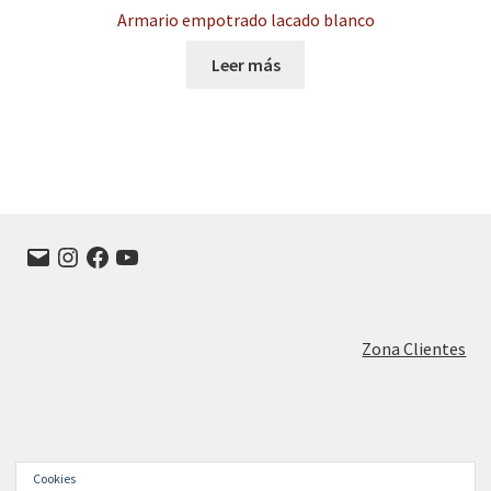
Armario empotrado lacado blanco
Leer más
Correo
Instagram
Facebook
YouTube
electrónico
Zona Clientes
Cookies
© FRANISA Muebles de cocina en Valladolid 2026