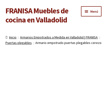
FRANISA Muebles de
Ir
Ir
Menú
a
al
cocina en Valladolid
la
contenido
navegación
Inicio
Inicio
Armarios Empotrados a Medida en Valladolid | FRANISA
Expandi
Puertas plegables
Armario empotrado puertas plegables cerezo
Cocinas
el
menú
Expandi
Baños
hijo
el
menú
Expandi
Armarios
hijo
el
menú
Expandi
Puertas de interior
hijo
el
menú
Expandi
Suelos laminados
hijo
el
menú
Expandi
Carpintería