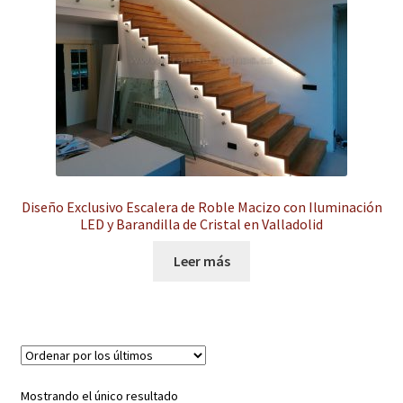
hijo
el
menú
Expandi
Instalaciones comerciales
hijo
el
menú
Ofertas
hijo
Contacto
Diseño Exclusivo Escalera de Roble Macizo con Iluminación
LED y Barandilla de Cristal en Valladolid
Leer más
Mostrando el único resultado