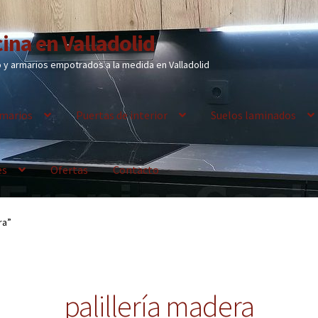
ina en Valladolid
y armarios empotrados a la medida en Valladolid
marios
Puertas de interior
Suelos laminados
es
Ofertas
Contacto
ra”
palillería madera