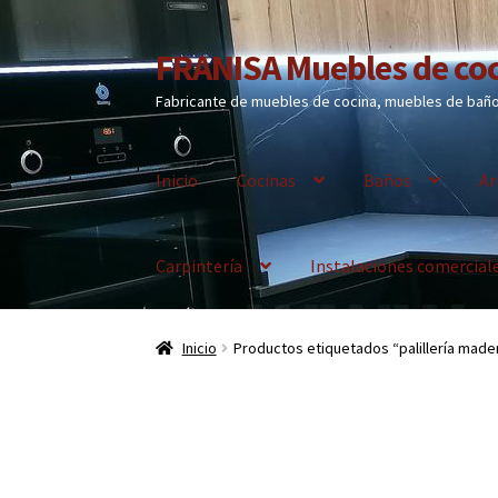
FRANISA Muebles de coc
Ir
Ir
a
al
Fabricante de muebles de cocina, muebles de baño 
la
contenido
navegación
Inicio
Cocinas
Baños
Ar
Carpintería
Instalaciones comercial
Inicio
Productos etiquetados “palillería made