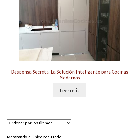
hijo
el
menú
Expandi
Instalaciones comerciales
hijo
el
menú
Ofertas
hijo
Contacto
Despensa Secreta: La Solución Inteligente para Cocinas
Modernas
Leer más
Mostrando el único resultado