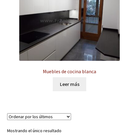
hijo
el
menú
Expandi
Instalaciones comerciales
hijo
el
menú
Ofertas
hijo
Contacto
Muebles de cocina blanca
Leer más
Mostrando el único resultado