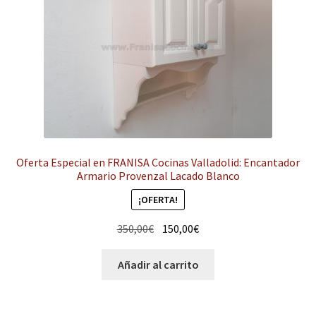
hijo
el
menú
Expandi
Instalaciones comerciales
hijo
el
menú
Ofertas
hijo
Contacto
Oferta Especial en FRANISA Cocinas Valladolid: Encantador
Armario Provenzal Lacado Blanco
¡OFERTA!
El
El
350,00
€
150,00
€
precio
precio
original
actual
Añadir al carrito
era:
es:
350,00€.
150,00€.