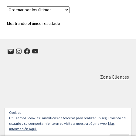
Mostrando el único resultado
Correo
Instagram
Facebook
YouTube
electrónico
Zona Clientes
Cookies
© FRANISA Muebles de cocina en Valladolid 2026
Utilizamos "cookies" analíticas de terceros para realizar un seguimiento del
Construido con WooCommerce
.
usuario y su comportamiento en su visita a nuestra página web.
Más
información aquí.