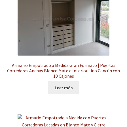
hijo
el
menú
Expandi
Instalaciones comerciales
hijo
el
menú
Ofertas
hijo
Contacto
Armario Empotrado a Medida Gran Formato | Puertas
Correderas Anchas Blanco Mate e Interior Lino Cancún con
10 Cajones
Leer más