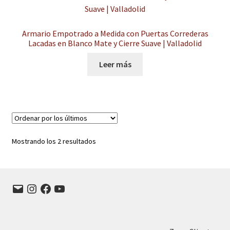
Armario Empotrado a Medida con Puertas Correderas
Lacadas en Blanco Mate y Cierre Suave | Valladolid
Leer más
Ordenado
Mostrando los 2 resultados
por
los
últimos
Correo
Instagram
Facebook
YouTube
electrónico