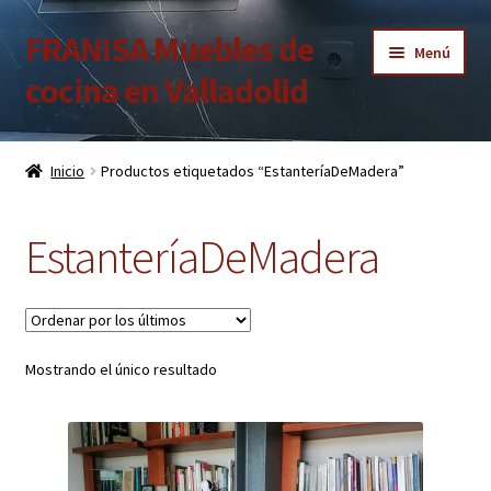
FRANISA Muebles de
Ir
Ir
Menú
a
al
cocina en Valladolid
la
contenido
navegación
Inicio
Inicio
Productos etiquetados “EstanteríaDeMadera”
Expandi
Cocinas
el
EstanteríaDeMadera
menú
Expandi
Baños
hijo
el
menú
Expandi
Armarios
hijo
el
menú
Expandi
Mostrando el único resultado
Puertas de interior
hijo
el
menú
Expandi
Suelos laminados
hijo
el
menú
Expandi
Carpintería