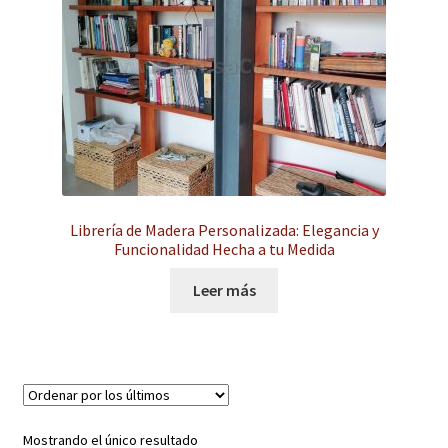
hijo
el
menú
Expandi
Instalaciones comerciales
hijo
el
menú
Ofertas
hijo
Contacto
Librería de Madera Personalizada: Elegancia y
Funcionalidad Hecha a tu Medida
Leer más
Mostrando el único resultado