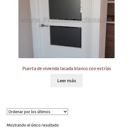
hijo
el
menú
Expandi
Instalaciones comerciales
hijo
el
menú
Ofertas
hijo
Contacto
Puerta de vivienda lacada blanco con estrías
Leer más
Mostrando el único resultado