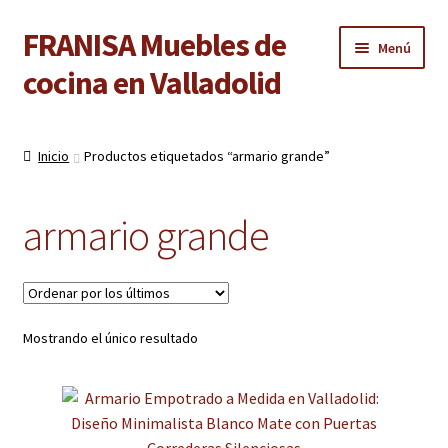
FRANISA Muebles de
Ir
Ir
Menú
a
al
cocina en Valladolid
la
contenido
navegación
Inicio
Inicio
Productos etiquetados “armario grande”
Expandi
Cocinas
el
armario grande
menú
Expandi
Baños
hijo
el
menú
Expandi
Armarios
hijo
el
menú
Expandi
Mostrando el único resultado
Puertas de interior
hijo
el
menú
Expandi
Suelos laminados
hijo
el
menú
Expandi
Carpintería