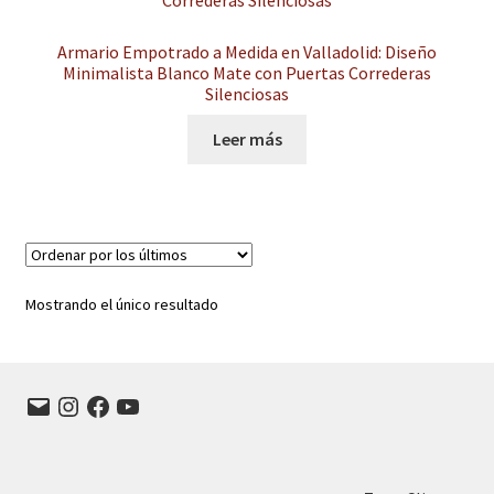
hijo
el
menú
Expandi
Armario Empotrado a Medida en Valladolid: Diseño
Instalaciones comerciales
Minimalista Blanco Mate con Puertas Correderas
hijo
el
Silenciosas
menú
Ofertas
hijo
Leer más
Contacto
Mostrando el único resultado
Correo
Instagram
Facebook
YouTube
electrónico