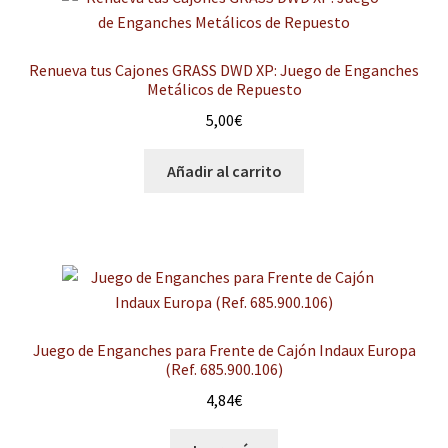
últimos
hijo
el
menú
Expandi
Instalaciones comerciales
hijo
Renueva tus Cajones GRASS DWD XP: Juego de Enganches
el
Metálicos de Repuesto
menú
Ofertas
5,00
€
hijo
Contacto
Añadir al carrito
Juego de Enganches para Frente de Cajón Indaux Europa
(Ref. 685.900.106)
4,84
€