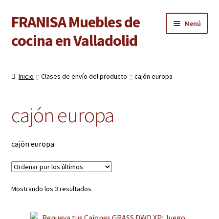
FRANISA Muebles de
Ir
Ir
Menú
a
al
cocina en Valladolid
la
contenido
navegación
Inicio
Inicio
Clases de envío del producto
cajón europa
Expandi
Cocinas
el
cajón europa
menú
Expandi
Baños
hijo
el
menú
Expandi
Armarios
cajón europa
hijo
el
menú
Expandi
Puertas de interior
hijo
el
menú
Ordenado
Mostrando los 3 resultados
Expandi
Suelos laminados
por
hijo
el
los
menú
Expandi
Carpintería