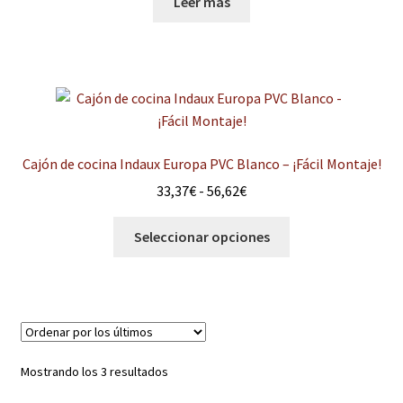
Leer más
Cajón de cocina Indaux Europa PVC Blanco – ¡Fácil Montaje!
Rango
33,37
€
-
56,62
€
de
Este
precios:
Seleccionar opciones
producto
desde
tiene
33,37€
múltiples
hasta
variantes.
56,62€
Las
opciones
Ordenado
Mostrando los 3 resultados
se
por